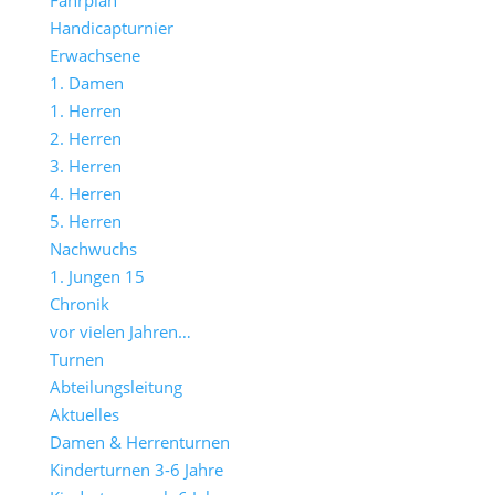
Fahrplan
Handicapturnier
Erwachsene
1. Damen
1. Herren
2. Herren
3. Herren
4. Herren
5. Herren
Nachwuchs
1. Jungen 15
Chronik
vor vielen Jahren…
Turnen
Abteilungsleitung
Aktuelles
Damen & Herrenturnen
Kinderturnen 3-6 Jahre